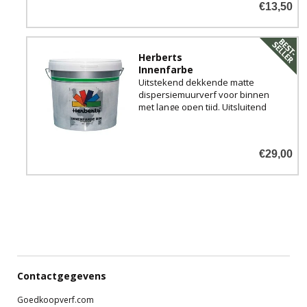
€13,50
Herberts
Innenfarbe
Uitstekend dekkende matte
dispersiemuurverf voor binnen
met lange open tijd. Uitsluitend
in <strong>lichte
kleuren</strong> voor u te
mengen,
€29,00
Contactgegevens
Goedkoopverf.com