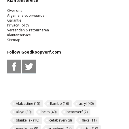
Klantenservice
Over ons
Algemene voorwaarden
Garantie
Privacy Policy
Verzenden & retourneren
Klantenservice
Sitemap
Follow Goedkoopverf.com
Alabastine
(15)
Rambo
(16)
acryl
(40)
alkyd
(30)
beits
(40)
betonverf
(7)
blanke lak
(10)
cetabever\
(8)
flexa
(11)
goedkoop
(5)
grondverf
(24)
histor
(10)