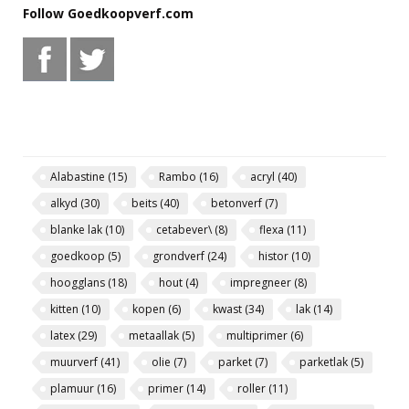
Follow Goedkoopverf.com
Alabastine
(15)
Rambo
(16)
acryl
(40)
alkyd
(30)
beits
(40)
betonverf
(7)
blanke lak
(10)
cetabever\
(8)
flexa
(11)
goedkoop
(5)
grondverf
(24)
histor
(10)
hoogglans
(18)
hout
(4)
impregneer
(8)
kitten
(10)
kopen
(6)
kwast
(34)
lak
(14)
latex
(29)
metaallak
(5)
multiprimer
(6)
muurverf
(41)
olie
(7)
parket
(7)
parketlak
(5)
plamuur
(16)
primer
(14)
roller
(11)