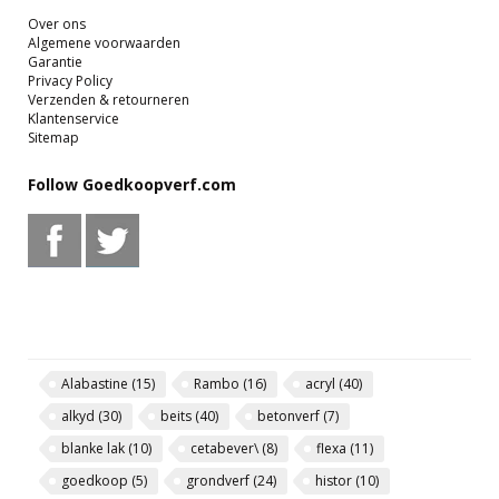
Over ons
Algemene voorwaarden
Garantie
Privacy Policy
Verzenden & retourneren
Klantenservice
Sitemap
Follow Goedkoopverf.com
Alabastine
(15)
Rambo
(16)
acryl
(40)
alkyd
(30)
beits
(40)
betonverf
(7)
blanke lak
(10)
cetabever\
(8)
flexa
(11)
goedkoop
(5)
grondverf
(24)
histor
(10)