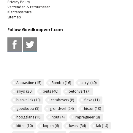
Privacy Policy
Verzenden & retourneren
Klantenservice
Sitemap
Follow Goedkoopverf.com
Alabastine
(15)
Rambo
(16)
acryl
(40)
alkyd
(30)
beits
(40)
betonverf
(7)
blanke lak
(10)
cetabever\
(8)
flexa
(11)
goedkoop
(5)
grondverf
(24)
histor
(10)
hoogglans
(18)
hout
(4)
impregneer
(8)
kitten
(10)
kopen
(6)
kwast
(34)
lak
(14)