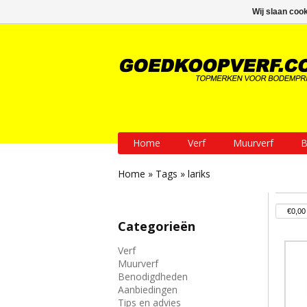
GRATIS verzending vanaf € 200
Wij slaan coo
Home
Verf
Muurverf
B
Home
»
Tags
»
lariks
Categorieën
Verf
Muurverf
Benodigdheden
Aanbiedingen
Tips en advies