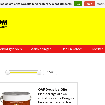
Inloggen
Een account aanmaken
Mijn winkelwagen €0,00
kies op om onze website te verbeteren. Is dat akkoord?
Ja
Nee
Meer 
enodigdheden
Aanbiedingen
Tips En Advies
Merken
OAF Douglas Olie
Plantaardige olie op
waterbasis voor Douglas
hout en andere zachte