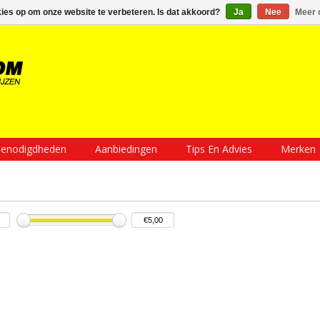
Inloggen
Een account aanmaken
Mijn winkelwagen €0,00
kies op om onze website te verbeteren. Is dat akkoord?
Ja
Nee
Meer 
enodigdheden
Aanbiedingen
Tips En Advies
Merken