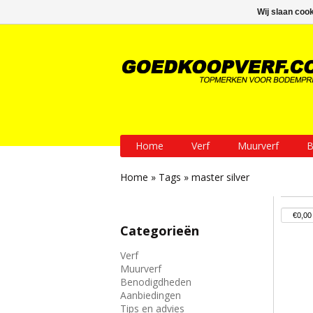
GRATIS verzending vanaf € 200
Wij slaan coo
Home
Verf
Muurverf
B
Home
»
Tags
»
master silver
Categorieën
Verf
Muurverf
Benodigdheden
Aanbiedingen
Tips en advies