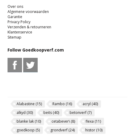
Over ons
Algemene voorwaarden
Garantie
Privacy Policy
Verzenden & retourneren
Klantenservice
Sitemap
Follow Goedkoopverf.com
Alabastine
(15)
Rambo
(16)
acryl
(40)
alkyd
(30)
beits
(40)
betonverf
(7)
blanke lak
(10)
cetabever\
(8)
flexa
(11)
goedkoop
(5)
grondverf
(24)
histor
(10)