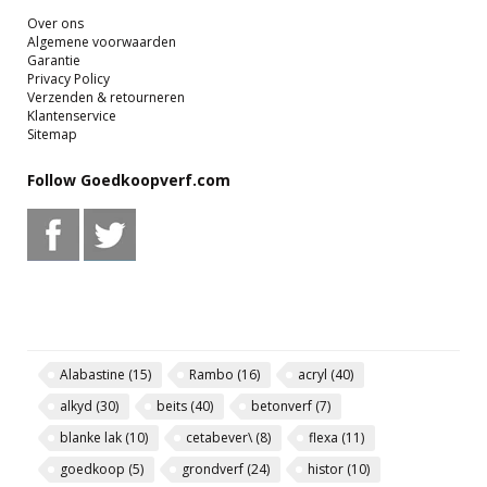
Over ons
Algemene voorwaarden
Garantie
Privacy Policy
Verzenden & retourneren
Klantenservice
Sitemap
Follow Goedkoopverf.com
Alabastine
(15)
Rambo
(16)
acryl
(40)
alkyd
(30)
beits
(40)
betonverf
(7)
blanke lak
(10)
cetabever\
(8)
flexa
(11)
goedkoop
(5)
grondverf
(24)
histor
(10)