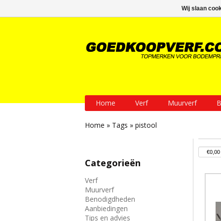
GRATIS verzending vanaf € 200
Wij slaan coo
Home
Verf
Muurverf
B
Home
»
Tags
»
pistool
Categorieën
Verf
Muurverf
Benodigdheden
Aanbiedingen
Tips en advies