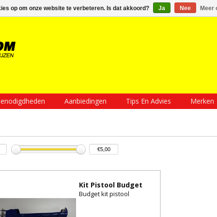
Inloggen
Een account aanmaken
Mijn winkelwagen €0,00
kies op om onze website te verbeteren. Is dat akkoord?
Ja
Nee
Meer 
enodigdheden
Aanbiedingen
Tips En Advies
Merken
Kit Pistool Budget
Budget kit pistool