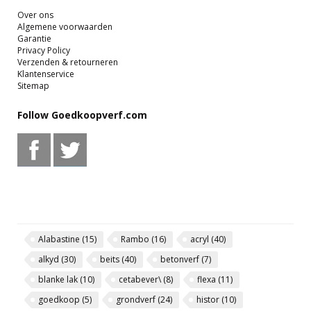
Over ons
Algemene voorwaarden
Garantie
Privacy Policy
Verzenden & retourneren
Klantenservice
Sitemap
Follow Goedkoopverf.com
Alabastine
(15)
Rambo
(16)
acryl
(40)
alkyd
(30)
beits
(40)
betonverf
(7)
blanke lak
(10)
cetabever\
(8)
flexa
(11)
goedkoop
(5)
grondverf
(24)
histor
(10)