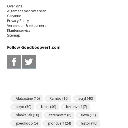
Over ons
Algemene voorwaarden
Garantie
Privacy Policy
Verzenden & retourneren
Klantenservice
Sitemap
Follow Goedkoopverf.com
Alabastine
(15)
Rambo
(16)
acryl
(40)
alkyd
(30)
beits
(40)
betonverf
(7)
blanke lak
(10)
cetabever\
(8)
flexa
(11)
goedkoop
(5)
grondverf
(24)
histor
(10)