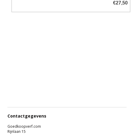
€27,50
RAL 7032 (Kiezelgrijs)
RAL 7045 (Telegrijs 1)
Contactgegevens
Goedkoopverf.com
Rijnlaan 15