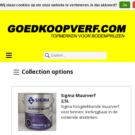
€0,00
Wij slaan cookies op om onze website te verbeteren. Is dat akkoord?
Ja
Collection options
Sigma Muurverf
2,5L
Sigma hoogdekkende muurverf
voor binnen. Verkrijgbaar in de
volgende grijstinten:
RAL 7016 (Antraciet)