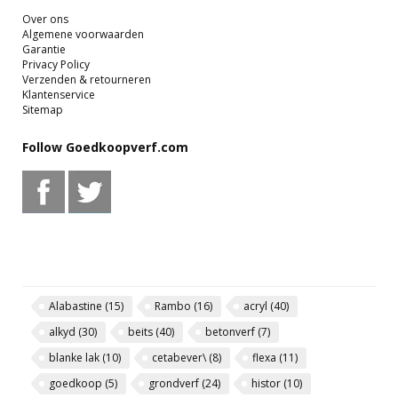
Over ons
Algemene voorwaarden
Garantie
Privacy Policy
Verzenden & retourneren
Klantenservice
Sitemap
Follow Goedkoopverf.com
Alabastine
(15)
Rambo
(16)
acryl
(40)
alkyd
(30)
beits
(40)
betonverf
(7)
blanke lak
(10)
cetabever\
(8)
flexa
(11)
goedkoop
(5)
grondverf
(24)
histor
(10)