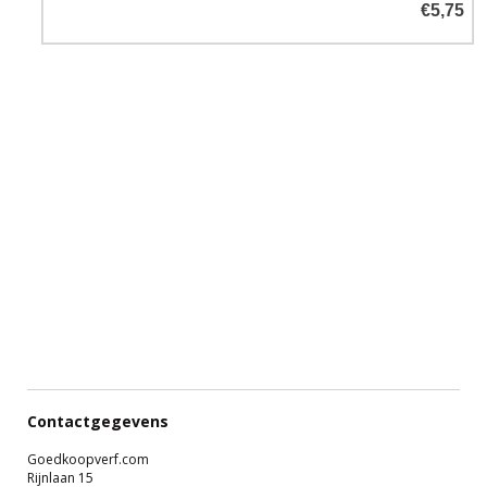
€5,75
Zeer geschikt als dekverf voor
uw boot, maar ook voor uw
houten kozijnen, deuren en
gevelbetimmeringen.
Contactgegevens
Goedkoopverf.com
Rijnlaan 15