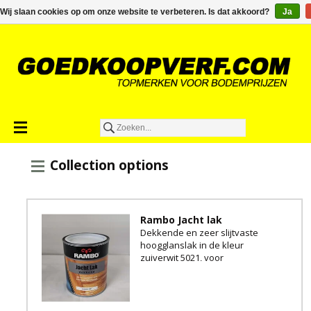
€0,00
Wij slaan cookies op om onze website te verbeteren. Is dat akkoord?
Ja
Collection options
Rambo Jacht lak
Dekkende en zeer slijtvaste
hoogglanslak in de kleur
zuiverwit 5021, voor
bescherming van al uw hout
buitenshuis.