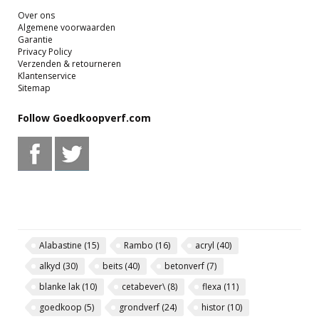
Over ons
Algemene voorwaarden
Garantie
Privacy Policy
Verzenden & retourneren
Klantenservice
Sitemap
Follow Goedkoopverf.com
Alabastine
(15)
Rambo
(16)
acryl
(40)
alkyd
(30)
beits
(40)
betonverf
(7)
blanke lak
(10)
cetabever\
(8)
flexa
(11)
goedkoop
(5)
grondverf
(24)
histor
(10)