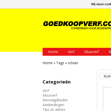
GRATIS verzending vanaf € 200
Wij slaan coo
Home
Verf
Muurverf
B
Home
»
Tags
»
schuin
Categorieën
Verf
Muurverf
Benodigdheden
Aanbiedingen
Tips en advies