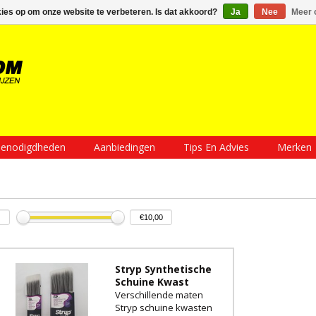
Inloggen
Een account aanmaken
Mijn winkelwagen €0,00
kies op om onze website te verbeteren. Is dat akkoord?
Ja
Nee
Meer 
enodigdheden
Aanbiedingen
Tips En Advies
Merken
Stryp Synthetische
Schuine Kwast
Verschillende maten
Stryp schuine kwasten