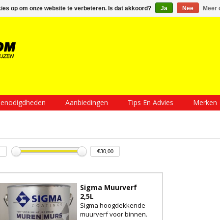
Inloggen
Een account aanmaken
Mijn winkelwagen €0,00
kies op om onze website te verbeteren. Is dat akkoord?
Ja
Nee
Meer 
enodigdheden
Aanbiedingen
Tips En Advies
Merken
Sigma Muurverf
2,5L
Sigma hoogdekkende
muurverf voor binnen.