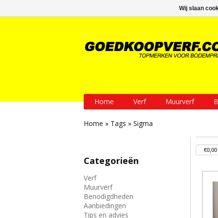
GRATIS verzending vanaf € 200
Wij slaan coo
Home
Verf
Muurverf
B
Home
»
Tags
»
Sigma
Categorieën
Verf
Muurverf
Benodigdheden
Aanbiedingen
Tips en advies