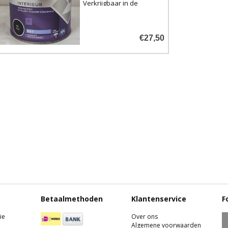
Verkrijgbaar in de
volgende grijstinten:
€27,50
RAL 7016 (Antraciet)
RAL 7032 (Kiezelgrijs)
RAL 7045 (Telegrijs 1)
Betaalmethoden
Klantenservice
F
ie
Over ons
Algemene voorwaarden