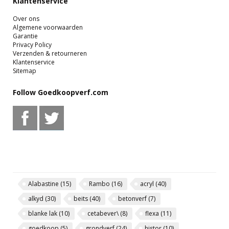
Klantenservice
Over ons
Algemene voorwaarden
Garantie
Privacy Policy
Verzenden & retourneren
Klantenservice
Sitemap
Follow Goedkoopverf.com
Alabastine
(15)
Rambo
(16)
acryl
(40)
alkyd
(30)
beits
(40)
betonverf
(7)
blanke lak
(10)
cetabever\
(8)
flexa
(11)
goedkoop
(5)
grondverf
(24)
histor
(10)