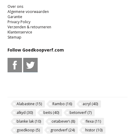
Over ons
Algemene voorwaarden
Garantie
Privacy Policy
Verzenden & retourneren
Klantenservice
Sitemap
Follow Goedkoopverf.com
Alabastine
(15)
Rambo
(16)
acryl
(40)
alkyd
(30)
beits
(40)
betonverf
(7)
blanke lak
(10)
cetabever\
(8)
flexa
(11)
goedkoop
(5)
grondverf
(24)
histor
(10)