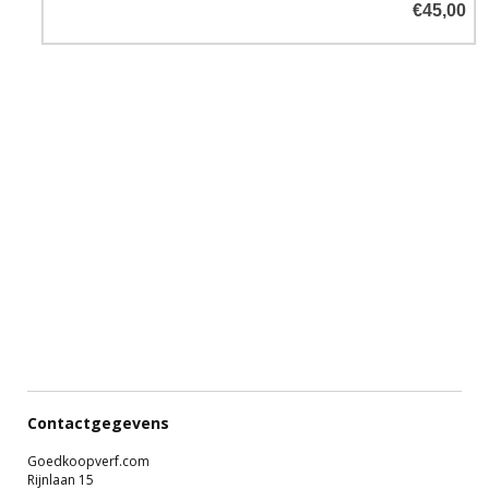
€45,00
Bestand tegen brandstof, olie,
zoutwater en warme
autobanden. Niet geschikt voor
asfaltvloeren.
Contactgegevens
Goedkoopverf.com
Rijnlaan 15