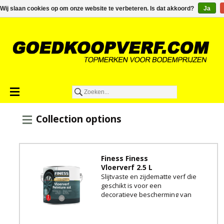
€0,00
Wij slaan cookies op om onze website te verbeteren. Is dat akkoord?
Ja
Collection options
Finess Finess
Vloerverf 2.5 L
Slijtvaste en zijdematte verf die
geschikt is voor een
decoratieve bescherming van
o.a. cement- en betonvloeren.