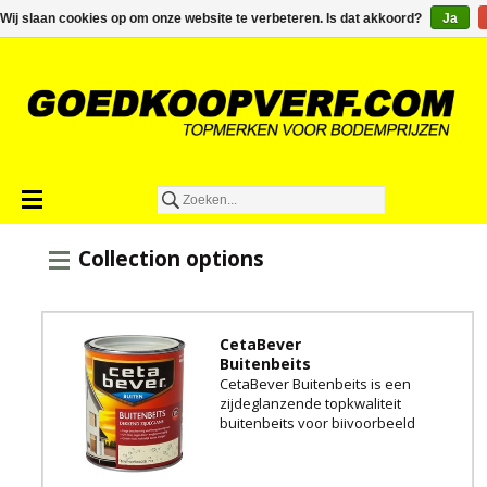
€0,00
Wij slaan cookies op om onze website te verbeteren. Is dat akkoord?
Ja
Collection options
CetaBever
Buitenbeits
CetaBever Buitenbeits is een
zijdeglanzende topkwaliteit
buitenbeits voor bijvoorbeeld
gevelbetimmeringen en
schuttingen.