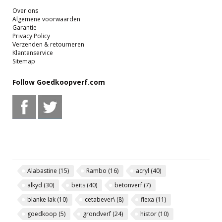
Over ons
Algemene voorwaarden
Garantie
Privacy Policy
Verzenden & retourneren
Klantenservice
Sitemap
Follow Goedkoopverf.com
Alabastine
(15)
Rambo
(16)
acryl
(40)
alkyd
(30)
beits
(40)
betonverf
(7)
blanke lak
(10)
cetabever\
(8)
flexa
(11)
goedkoop
(5)
grondverf
(24)
histor
(10)