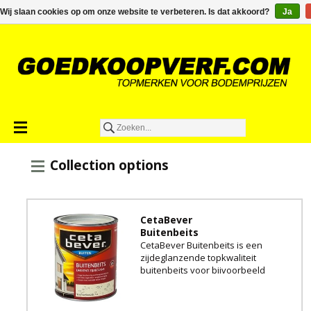
€0,00
Wij slaan cookies op om onze website te verbeteren. Is dat akkoord?
Ja
Collection options
CetaBever
Buitenbeits
CetaBever Buitenbeits is een
zijdeglanzende topkwaliteit
buitenbeits voor bijvoorbeeld
gevelbetimmeringen en
schuttingen.