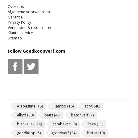
Over ons
Algemene voorwaarden
Garantie
Privacy Policy
Verzenden & retourneren
Klantenservice
Sitemap
Follow Goedkoopverf.com
Alabastine
(15)
Rambo
(16)
acryl
(40)
alkyd
(30)
beits
(40)
betonverf
(7)
blanke lak
(10)
cetabever\
(8)
flexa
(11)
goedkoop
(5)
grondverf
(24)
histor
(10)