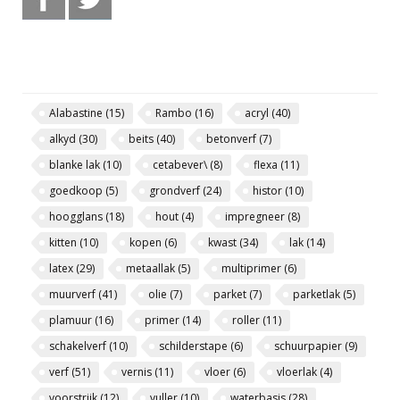
Alabastine
(15)
Rambo
(16)
acryl
(40)
alkyd
(30)
beits
(40)
betonverf
(7)
blanke lak
(10)
cetabever\
(8)
flexa
(11)
goedkoop
(5)
grondverf
(24)
histor
(10)
hoogglans
(18)
hout
(4)
impregneer
(8)
kitten
(10)
kopen
(6)
kwast
(34)
lak
(14)
latex
(29)
metaallak
(5)
multiprimer
(6)
muurverf
(41)
olie
(7)
parket
(7)
parketlak
(5)
plamuur
(16)
primer
(14)
roller
(11)
schakelverf
(10)
schilderstape
(6)
schuurpapier
(9)
verf
(51)
vernis
(11)
vloer
(6)
vloerlak
(4)
voorstrijk
(12)
vuller
(10)
waterbasis
(28)