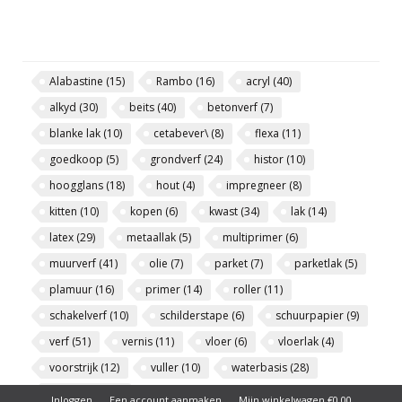
Alabastine
(15)
Rambo
(16)
acryl
(40)
alkyd
(30)
beits
(40)
betonverf
(7)
blanke lak
(10)
cetabever\
(8)
flexa
(11)
goedkoop
(5)
grondverf
(24)
histor
(10)
hoogglans
(18)
hout
(4)
impregneer
(8)
kitten
(10)
kopen
(6)
kwast
(34)
lak
(14)
latex
(29)
metaallak
(5)
multiprimer
(6)
muurverf
(41)
olie
(7)
parket
(7)
parketlak
(5)
plamuur
(16)
primer
(14)
roller
(11)
schakelverf
(10)
schilderstape
(6)
schuurpapier
(9)
verf
(51)
vernis
(11)
vloer
(6)
vloerlak
(4)
voorstrijk
(12)
vuller
(10)
waterbasis
(28)
zijdeglans
(15)
Inloggen
Een account aanmaken
Mijn winkelwagen €0,00