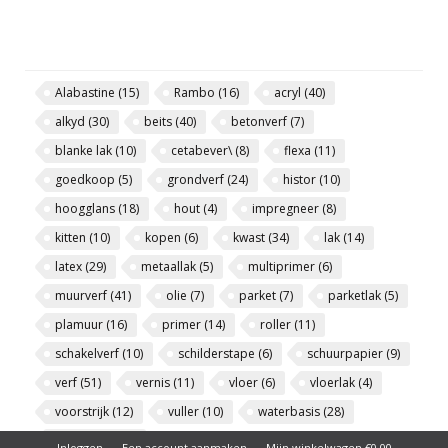
Alabastine
(15)
Rambo
(16)
acryl
(40)
alkyd
(30)
beits
(40)
betonverf
(7)
blanke lak
(10)
cetabever\
(8)
flexa
(11)
goedkoop
(5)
grondverf
(24)
histor
(10)
hoogglans
(18)
hout
(4)
impregneer
(8)
kitten
(10)
kopen
(6)
kwast
(34)
lak
(14)
latex
(29)
metaallak
(5)
multiprimer
(6)
muurverf
(41)
olie
(7)
parket
(7)
parketlak
(5)
plamuur
(16)
primer
(14)
roller
(11)
schakelverf
(10)
schilderstape
(6)
schuurpapier
(9)
verf
(51)
vernis
(11)
vloer
(6)
vloerlak
(4)
voorstrijk
(12)
vuller
(10)
waterbasis
(28)
zijdeglans
(15)
Inloggen
Een account aanmaken
Mijn winkelwagen €0,00