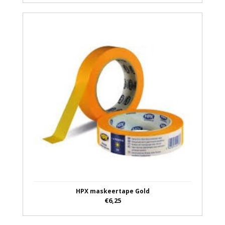
HPX maskeertape Gold
€6,25