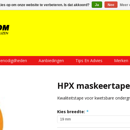
Inloggen
Een account aanmaken
Mijn winkelwagen €0,00
kies op om onze website te verbeteren. Is dat akkoord?
Ja
Nee
Meer 
enodigdheden
Aanbiedingen
Tips En Advies
Merken
HPX maskeertape
Kwaliteitstape voor kwetsbare onderg
Kies breedte:
*