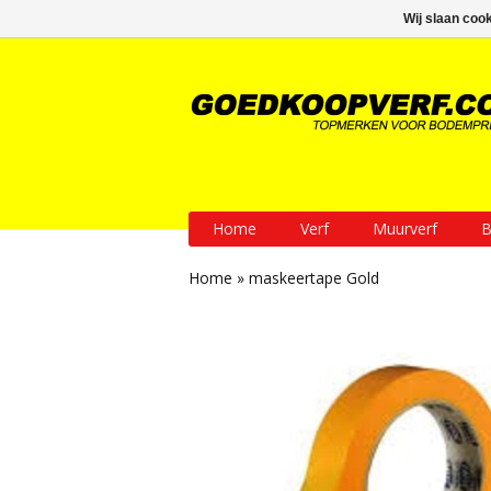
GRATIS verzending vanaf € 200
Wij slaan coo
Home
Verf
Muurverf
B
Home
»
maskeertape Gold