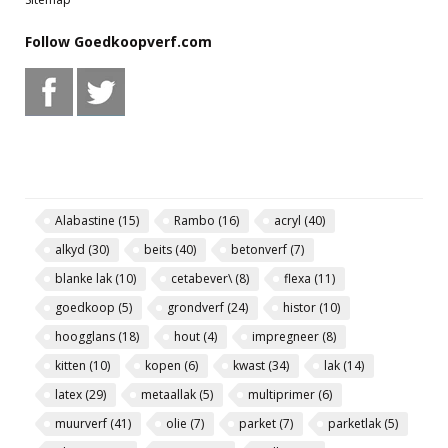
Follow Goedkoopverf.com
Alabastine
(15)
Rambo
(16)
acryl
(40)
alkyd
(30)
beits
(40)
betonverf
(7)
blanke lak
(10)
cetabever\
(8)
flexa
(11)
goedkoop
(5)
grondverf
(24)
histor
(10)
hoogglans
(18)
hout
(4)
impregneer
(8)
kitten
(10)
kopen
(6)
kwast
(34)
lak
(14)
latex
(29)
metaallak
(5)
multiprimer
(6)
muurverf
(41)
olie
(7)
parket
(7)
parketlak
(5)