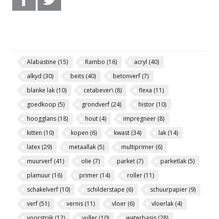
Alabastine
(15)
Rambo
(16)
acryl
(40)
alkyd
(30)
beits
(40)
betonverf
(7)
blanke lak
(10)
cetabever\
(8)
flexa
(11)
goedkoop
(5)
grondverf
(24)
histor
(10)
hoogglans
(18)
hout
(4)
impregneer
(8)
kitten
(10)
kopen
(6)
kwast
(34)
lak
(14)
latex
(29)
metaallak
(5)
multiprimer
(6)
muurverf
(41)
olie
(7)
parket
(7)
parketlak
(5)
plamuur
(16)
primer
(14)
roller
(11)
schakelverf
(10)
schilderstape
(6)
schuurpapier
(9)
verf
(51)
vernis
(11)
vloer
(6)
vloerlak
(4)
voorstrijk
(12)
vuller
(10)
waterbasis
(28)