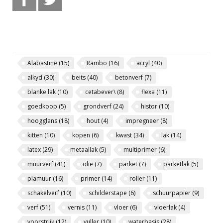
Alabastine
(15)
Rambo
(16)
acryl
(40)
alkyd
(30)
beits
(40)
betonverf
(7)
blanke lak
(10)
cetabever\
(8)
flexa
(11)
goedkoop
(5)
grondverf
(24)
histor
(10)
hoogglans
(18)
hout
(4)
impregneer
(8)
kitten
(10)
kopen
(6)
kwast
(34)
lak
(14)
latex
(29)
metaallak
(5)
multiprimer
(6)
muurverf
(41)
olie
(7)
parket
(7)
parketlak
(5)
plamuur
(16)
primer
(14)
roller
(11)
schakelverf
(10)
schilderstape
(6)
schuurpapier
(9)
verf
(51)
vernis
(11)
vloer
(6)
vloerlak
(4)
voorstrijk
(12)
vuller
(10)
waterbasis
(28)