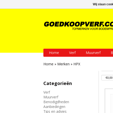
GRATIS verzending vanaf € 200
Wij slaan coo
Home
Verf
Muurverf
B
Home
»
Merken
»
HPX
Categorieën
Verf
Muurverf
Benodigdheden
Aanbiedingen
Tips en advies