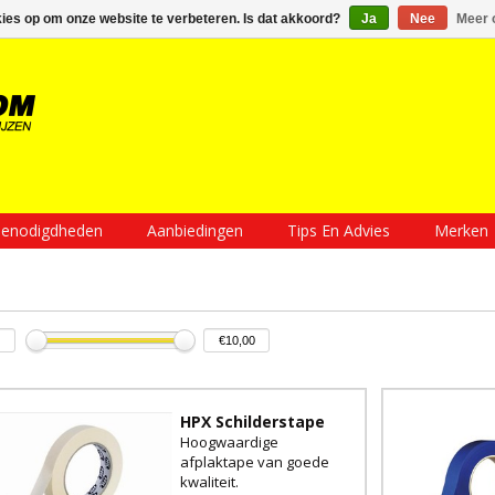
Inloggen
Een account aanmaken
Mijn winkelwagen €0,00
kies op om onze website te verbeteren. Is dat akkoord?
Ja
Nee
Meer 
enodigdheden
Aanbiedingen
Tips En Advies
Merken
HPX Schilderstape
Hoogwaardige
afplaktape van goede
kwaliteit.