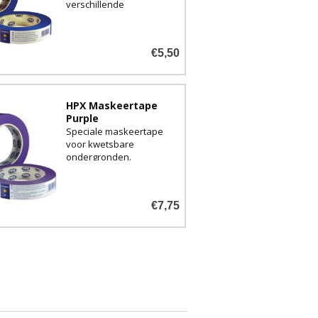
verschillende
breedtematen
€5,50
HPX Maskeertape
Purple
Speciale maskeertape
voor kwetsbare
ondergronden.
€7,75