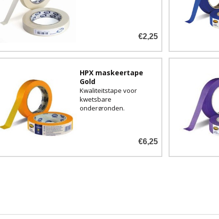
€2,25
HPX maskeertape
Gold
Kwaliteitstape voor
kwetsbare
ondergronden.
€6,25