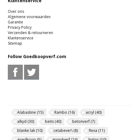
Klantenservice
Over ons
Algemene voorwaarden
Garantie
Privacy Policy
Verzenden & retourneren
Klantenservice
Sitemap
Follow Goedkoopverf.com
Alabastine
(15)
Rambo
(16)
acryl
(40)
alkyd
(30)
beits
(40)
betonverf
(7)
blanke lak
(10)
cetabever\
(8)
flexa
(11)
goedkoop
(5)
grondverf
(24)
histor
(10)