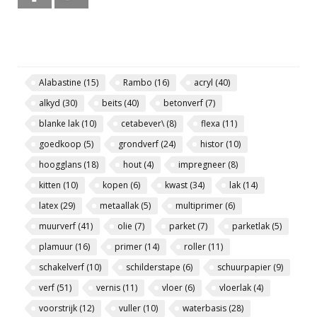
Alabastine
(15)
Rambo
(16)
acryl
(40)
alkyd
(30)
beits
(40)
betonverf
(7)
blanke lak
(10)
cetabever\
(8)
flexa
(11)
goedkoop
(5)
grondverf
(24)
histor
(10)
hoogglans
(18)
hout
(4)
impregneer
(8)
kitten
(10)
kopen
(6)
kwast
(34)
lak
(14)
latex
(29)
metaallak
(5)
multiprimer
(6)
muurverf
(41)
olie
(7)
parket
(7)
parketlak
(5)
plamuur
(16)
primer
(14)
roller
(11)
schakelverf
(10)
schilderstape
(6)
schuurpapier
(9)
verf
(51)
vernis
(11)
vloer
(6)
vloerlak
(4)
voorstrijk
(12)
vuller
(10)
waterbasis
(28)