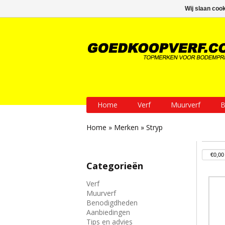
GRATIS verzending vanaf € 200
Wij slaan coo
Home
Verf
Muurverf
B
Home
»
Merken
»
Stryp
Categorieën
Verf
Muurverf
Benodigdheden
Aanbiedingen
Tips en advies