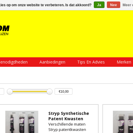
Inloggen
Een account aanmaken
Mijn winkelwagen €0,00
kies op om onze website te verbeteren. Is dat akkoord?
Ja
Nee
Meer 
enodigdheden
Aanbiedingen
Tips En Advies
Merken
Stryp Synthetische
Patent Kwasten
Verschillende maten
Stryp patentkwasten