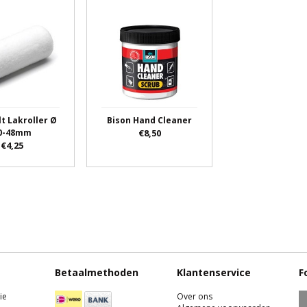
lt Lakroller Ø
Bison Hand Cleaner
0-48mm
€8,50
€4,25
Betaalmethoden
Klantenservice
F
ie
Over ons