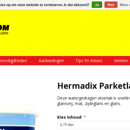
Inloggen
Een account aanmaken
Mijn winkelwagen €0,00
kies op om onze website te verbeteren. Is dat akkoord?
Ja
Nee
Meer 
enodigdheden
Aanbiedingen
Tips En Advies
Merken
Hermadix Parketl
Deze watergedragen vloerlak is sneldro
glansvrij, mat, zijdeglans en glans.
Kies inhoud:
*