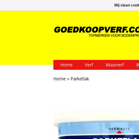
GRATIS verzending vanaf € 200
Wij slaan coo
Home
Verf
Muurverf
B
Home
»
Parketlak