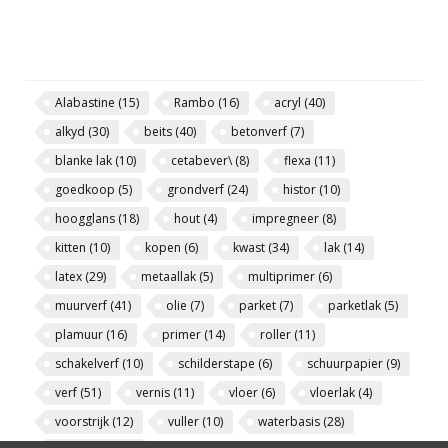
Alabastine
(15)
Rambo
(16)
acryl
(40)
alkyd
(30)
beits
(40)
betonverf
(7)
blanke lak
(10)
cetabever\
(8)
flexa
(11)
goedkoop
(5)
grondverf
(24)
histor
(10)
hoogglans
(18)
hout
(4)
impregneer
(8)
kitten
(10)
kopen
(6)
kwast
(34)
lak
(14)
latex
(29)
metaallak
(5)
multiprimer
(6)
muurverf
(41)
olie
(7)
parket
(7)
parketlak
(5)
plamuur
(16)
primer
(14)
roller
(11)
schakelverf
(10)
schilderstape
(6)
schuurpapier
(9)
verf
(51)
vernis
(11)
vloer
(6)
vloerlak
(4)
voorstrijk
(12)
vuller
(10)
waterbasis
(28)