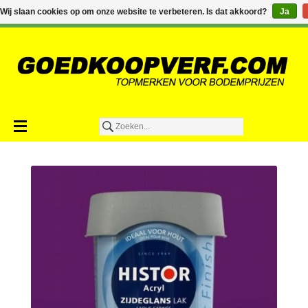
€0,00
Wij slaan cookies op om onze website te verbeteren. Is dat akkoord?
Ja
Toevoegen aan winkelwagen