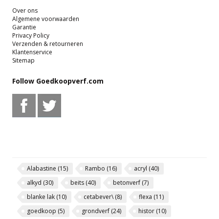
Over ons
Algemene voorwaarden
Garantie
Privacy Policy
Verzenden & retourneren
Klantenservice
Sitemap
Follow Goedkoopverf.com
Alabastine
(15)
Rambo
(16)
acryl
(40)
alkyd
(30)
beits
(40)
betonverf
(7)
blanke lak
(10)
cetabever\
(8)
flexa
(11)
goedkoop
(5)
grondverf
(24)
histor
(10)