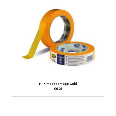
HPX maskeertape Gold
€6,25