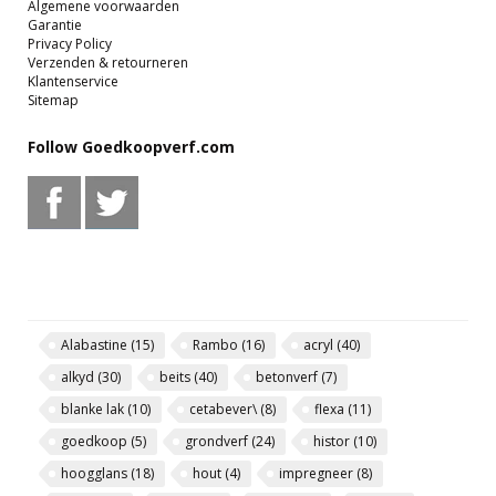
Algemene voorwaarden
Garantie
Privacy Policy
Verzenden & retourneren
Klantenservice
Sitemap
Follow Goedkoopverf.com
Alabastine
(15)
Rambo
(16)
acryl
(40)
alkyd
(30)
beits
(40)
betonverf
(7)
blanke lak
(10)
cetabever\
(8)
flexa
(11)
goedkoop
(5)
grondverf
(24)
histor
(10)
hoogglans
(18)
hout
(4)
impregneer
(8)