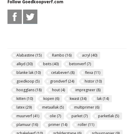
Follow Goedkoopverf.com
Alabastine
(15)
Rambo
(16)
acryl
(40)
alkyd
(30)
beits
(40)
betonverf
(7)
blanke lak
(10)
cetabever\
(8)
flexa
(11)
goedkoop
(5)
grondverf
(24)
histor
(10)
hoogglans
(18)
hout
(4)
impregneer
(8)
kitten
(10)
kopen
(6)
kwast
(34)
lak
(14)
latex
(29)
metaallak
(5)
multiprimer
(6)
muurverf
(41)
olie
(7)
parket
(7)
parketlak
(5)
plamuur
(16)
primer
(14)
roller
(11)
schakelverf
(10)
schilderstape
(6)
schuurpapier
(9)