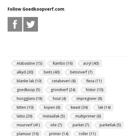
Follow Goedkoopverf.com
Alabastine
(15)
Rambo
(16)
acryl
(40)
alkyd
(30)
beits
(40)
betonverf
(7)
blanke lak
(10)
cetabever\
(8)
flexa
(11)
goedkoop
(5)
grondverf
(24)
histor
(10)
hoogglans
(18)
hout
(4)
impregneer
(8)
kitten
(10)
kopen
(6)
kwast
(34)
lak
(14)
latex
(29)
metaallak
(5)
multiprimer
(6)
muurverf
(41)
olie
(7)
parket
(7)
parketlak
(5)
plamuur
(16)
primer
(14)
roller
(11)