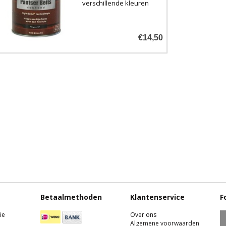
verschillende kleuren
met een mooie
hoogglans en langdurig
glansbehoud voor
€14,50
binnen en buiten.
Betaalmethoden
Klantenservice
F
ie
Over ons
Algemene voorwaarden