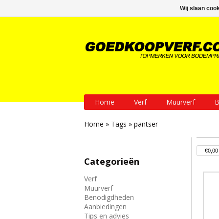
GRATIS verzending vanaf € 200
Wij slaan coo
Home
Verf
Muurverf
B
Home
»
Tags
»
pantser
Categorieën
Verf
Muurverf
Benodigdheden
Aanbiedingen
Tips en advies