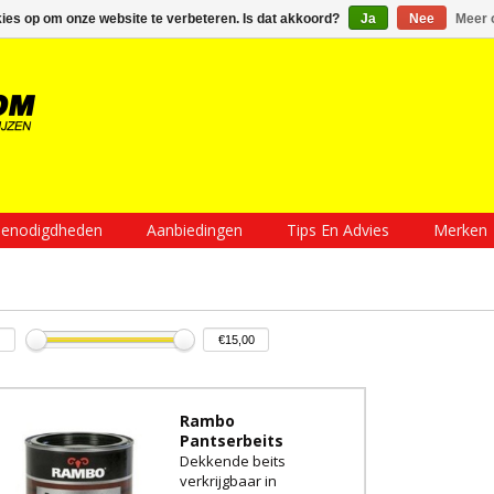
Inloggen
Een account aanmaken
Mijn winkelwagen €0,00
kies op om onze website te verbeteren. Is dat akkoord?
Ja
Nee
Meer 
enodigdheden
Aanbiedingen
Tips En Advies
Merken
Rambo
Pantserbeits
Dekkende beits
verkrijgbaar in