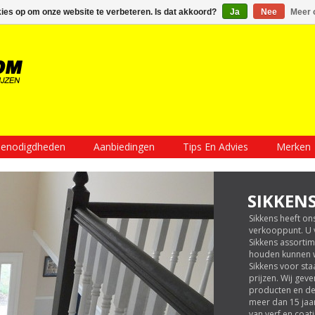
Inloggen
Een account aanmaken
Mijn winkelwagen €0,00
kies op om onze website te verbeteren. Is dat akkoord?
Ja
Nee
Meer 
enodigdheden
Aanbiedingen
Tips En Advies
Merken
SIKKEN
Sikkens heeft ons
verkooppunt. U v
Sikkens assorti
houden kunnen wi
Sikkens voor st
prijzen. Wij gev
producten en de
meer dan 15 jaa
van verf en coati