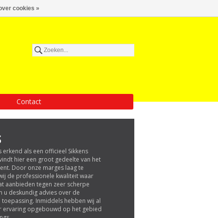
over cookies »
Contact
S
 erkend als een officieel Sikkens
indt hier een groot gedeelte van het
ment. Door onze marges laag te
j de professionele kwaliteit waar
aat aanbieden tegen zeer scherpe
en u deskundig advies over de
 toepassing. Inmiddels hebben wij al
r ervaring opgebouwd op het gebied
ngs.