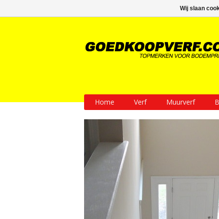
GRATIS verzending vanaf € 200
Wij slaan coo
Home
Verf
Muurverf
B