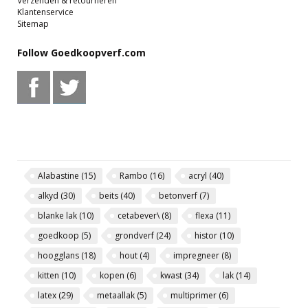
Verzenden & retourneren
Klantenservice
Sitemap
Follow Goedkoopverf.com
Alabastine
(15)
Rambo
(16)
acryl
(40)
alkyd
(30)
beits
(40)
betonverf
(7)
blanke lak
(10)
cetabever\
(8)
flexa
(11)
goedkoop
(5)
grondverf
(24)
histor
(10)
hoogglans
(18)
hout
(4)
impregneer
(8)
kitten
(10)
kopen
(6)
kwast
(34)
lak
(14)
latex
(29)
metaallak
(5)
multiprimer
(6)