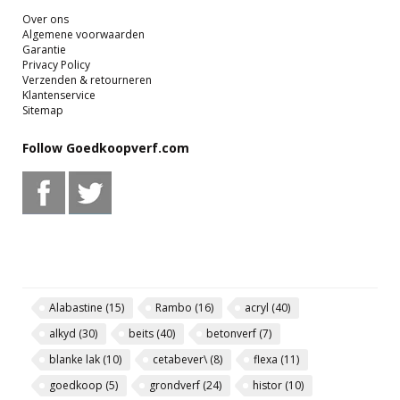
Over ons
Algemene voorwaarden
Garantie
Privacy Policy
Verzenden & retourneren
Klantenservice
Sitemap
Follow Goedkoopverf.com
Alabastine
(15)
Rambo
(16)
acryl
(40)
alkyd
(30)
beits
(40)
betonverf
(7)
blanke lak
(10)
cetabever\
(8)
flexa
(11)
goedkoop
(5)
grondverf
(24)
histor
(10)