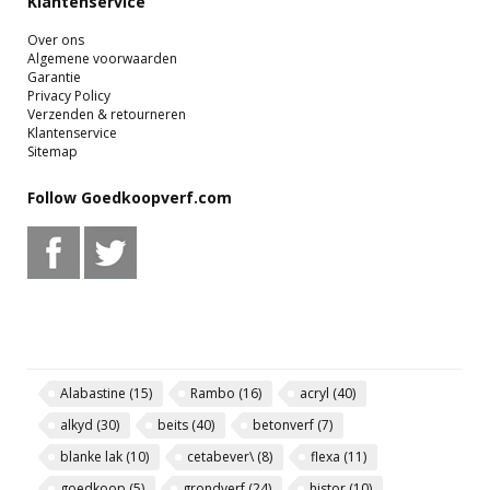
Klantenservice
Over ons
Algemene voorwaarden
Garantie
Privacy Policy
Verzenden & retourneren
Klantenservice
Sitemap
Follow Goedkoopverf.com
Alabastine
(15)
Rambo
(16)
acryl
(40)
alkyd
(30)
beits
(40)
betonverf
(7)
blanke lak
(10)
cetabever\
(8)
flexa
(11)
goedkoop
(5)
grondverf
(24)
histor
(10)