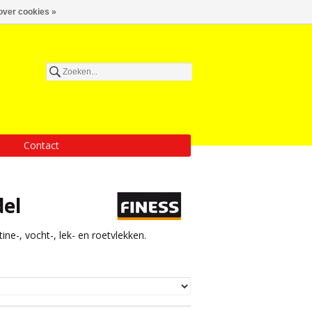
over cookies »
Contact
del
ne-, vocht-, lek- en roetvlekken.