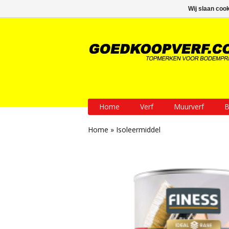
GRATIS verzending vanaf € 200
Wij slaan coo
Home
Verf
Muurverf
B
Home
»
Isoleermiddel