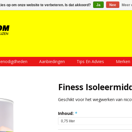
Inloggen
Een account aanmaken
Mijn winkelwagen €0,00
kies op om onze website te verbeteren. Is dat akkoord?
Ja
Nee
Meer 
enodigdheden
Aanbiedingen
Tips En Advies
Merken
Finess Isoleermid
Geschikt voor het wegwerken van nicoti
Inhoud:
*