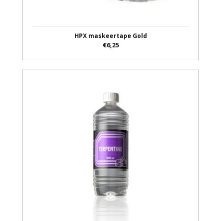
HPX maskeertape Gold
€6,25