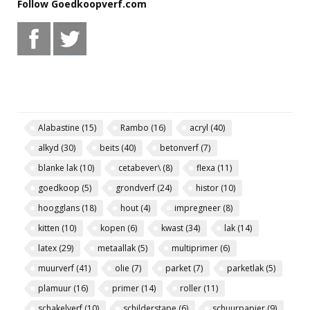
Follow Goedkoopverf.com
Alabastine
(15)
Rambo
(16)
acryl
(40)
alkyd
(30)
beits
(40)
betonverf
(7)
blanke lak
(10)
cetabever\
(8)
flexa
(11)
goedkoop
(5)
grondverf
(24)
histor
(10)
hoogglans
(18)
hout
(4)
impregneer
(8)
kitten
(10)
kopen
(6)
kwast
(34)
lak
(14)
latex
(29)
metaallak
(5)
multiprimer
(6)
muurverf
(41)
olie
(7)
parket
(7)
parketlak
(5)
plamuur
(16)
primer
(14)
roller
(11)
schakelverf
(10)
schilderstape
(6)
schuurpapier
(9)