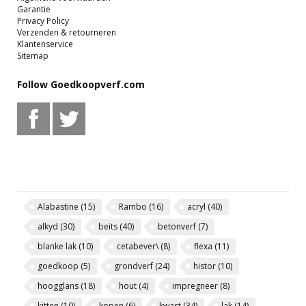
Garantie
Privacy Policy
Verzenden & retourneren
Klantenservice
Sitemap
Follow Goedkoopverf.com
Alabastine
(15)
Rambo
(16)
acryl
(40)
alkyd
(30)
beits
(40)
betonverf
(7)
blanke lak
(10)
cetabever\
(8)
flexa
(11)
goedkoop
(5)
grondverf
(24)
histor
(10)
hoogglans
(18)
hout
(4)
impregneer
(8)
kitten
(10)
kopen
(6)
kwast
(34)
lak
(14)